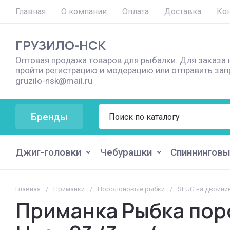
Главная
О компании
Оплата
Доставка
Ко
ГРУЗИЛО-НСК
Оптовая продажа товаров для рыбалки. Для заказа 
пройти регистрацию и модерацию или отправить запр
gruzilo-nsk@mail.ru
Бренды
Джиг-головки
Чебурашки
Спиннингов
Главная
/
Приманки
/
Поролоновые рыбки
/
SLUG на двойни
Приманка Рыбка поро