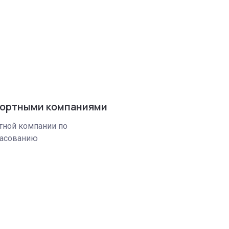
портными компаниями
тной компании по
ласованию