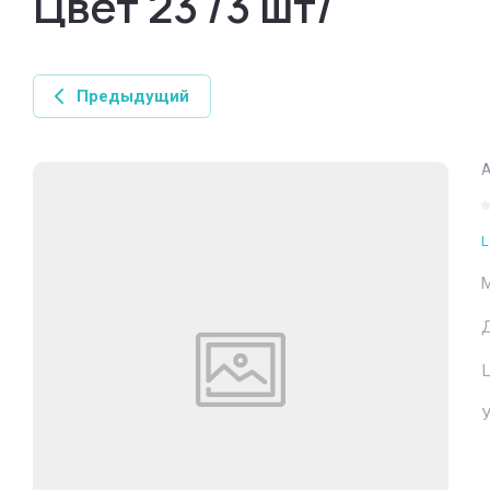
Цвет 23 /3 шт/
Предыдущий
А
L