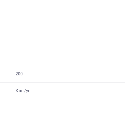
200
3 шт/уп