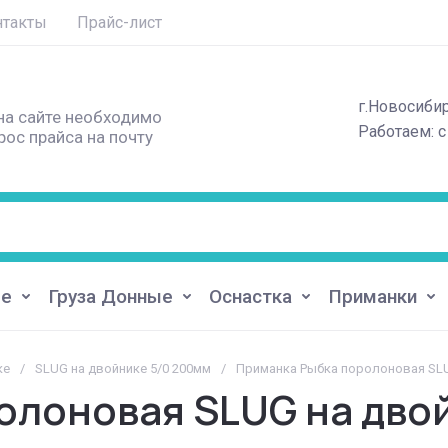
нтакты
Прайс-лист
г.Новосиби
на сайте необходимо
Работаем: с
ос прайса на почту
ые
Груза Донные
Оснастка
Приманки
ке
/
SLUG на двойнике 5/0 200мм
/
Приманка Рыбка поролоновая SLUG
лоновая SLUG на двой